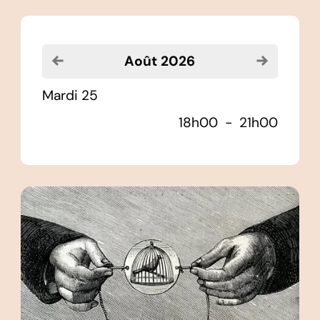
Voir le mois précédent
Voir le moi
août 2026
mardi 25
18h00
-
21h00