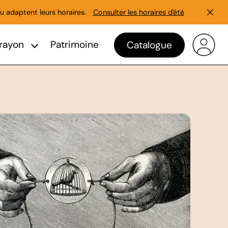
u adaptent leurs horaires.
Consulter les horaires d'été
Ferme
rayon
Patrimoine
Catalogue
ions pratiques
e sous-menu Agenda
Afficher le sous-menu En rayon