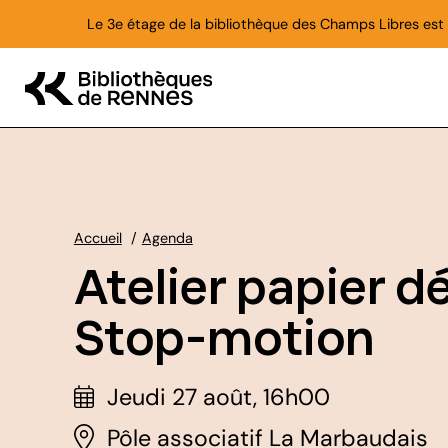
Aller au contenu principal
Le 3e étage de la bibliothèque des Champs Libres est f
Accueil
Agenda
Atelier papier 
Stop-motion
Jeudi 27 août, 16h00
Pôle associatif La Marbaudais