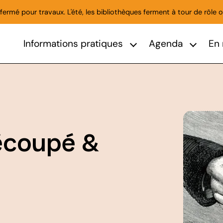
ermé pour travaux. L'été, les bibliothèques ferment à tour de rôle o
Informations pratiques
Agenda
En 
Afficher le sous-menu Informat
Afficher l
découpé &