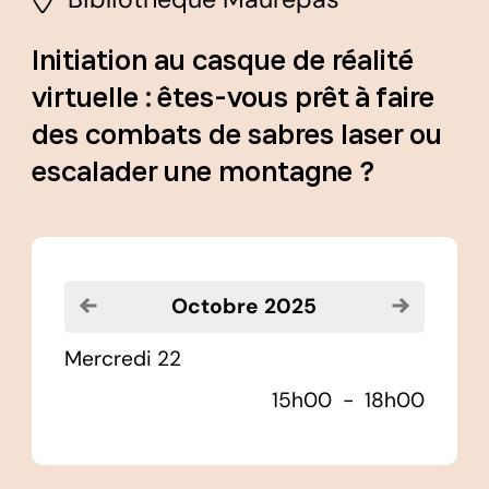
Initiation au casque de réalité
virtuelle : êtes-vous prêt à faire
des combats de sabres laser ou
escalader une montagne ?
Voir le mois précédent
Voir le moi
octobre 2025
mercredi 22
15h00
-
18h00