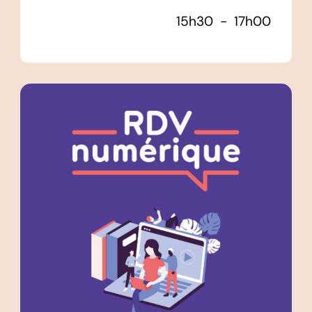
15h30
-
17h00