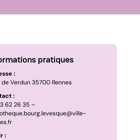
ormations pratiques
sse :
 de Verdun 35700 Rennes
act :
3 62 26 35 –
iotheque.bourg.levesque@ville-
es.fr
r :