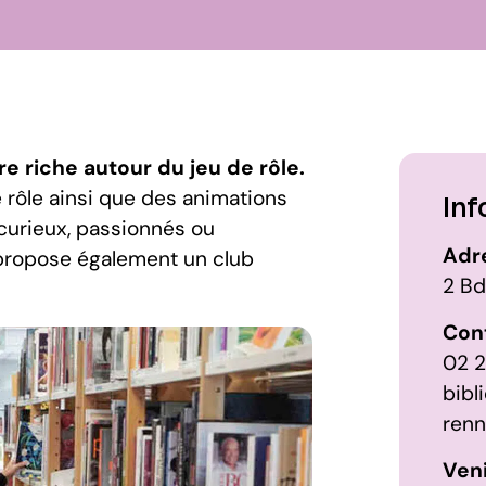
re riche autour du jeu de rôle.
 rôle ainsi que des animations
Inf
 curieux, passionnés ou
Adre
e propose également un club
2 Bd
Cont
02 2
bibl
renn
Veni