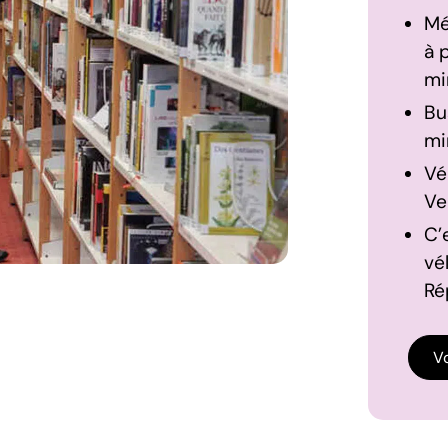
Mé
à 
mi
Bu
mi
Vé
Ve
C’
vél
Ré
Vo