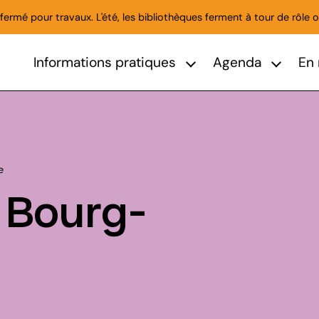
ermé pour travaux. L'été, les bibliothèques ferment à tour de rôle o
Informations pratiques
Agenda
En 
Afficher le sous-menu Informat
Afficher 
e
 Bourg-